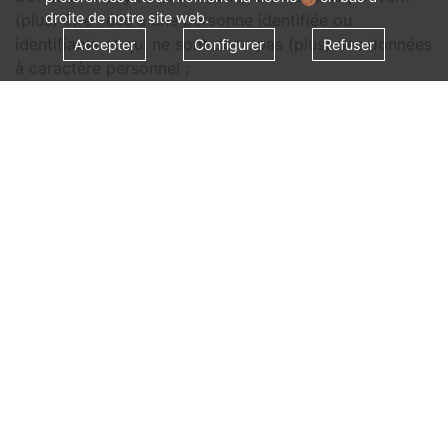
droite de notre site web.
(plus) être liées à une personne identifiée ou
identifiable et qui ne sont donc pas (plus) des données
Accepter
Configurer
Refuser
à caractère personnel ;
Fichier : tout ensemble de données à caractère
personnel, se composant et conservées de manière
logique et structurée, qui autorise une consultation
systématique, que cet ensemble soit centralisé ou non
ou distribué d'une manière fonctionnelle ou
géographique déterminée ;
Traitement : toute opération ou tout ensemble
d'opérations relatives aux données à caractère
personnel et effectuées ou non à l'aide de procédés
automatisés, telles que la collecte, l'enregistrement,
l'organisation, la structuration, la conservation,
l'adaptation ou la modification, l'extraction, la
consultation, l'utilisation, la communication par
transmission, la diffusion ou toute autre forme de mise
à disposition, le rapprochement ou l'interconnexion, la