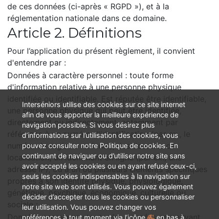
de ces données (ci-après « RGPD »), et à la
réglementation nationale dans ce domaine.
Article 2. Définitions
Pour l’application du présent règlement, il convient
d'entendre par :
Données à caractère personnel : toute forme
d'information relative à une personne physique
identifiée ou identifiable. Est réputée être identifiable,
Interséniors utilise des cookies sur ce site internet
une personne physique qui peut être identifiée,
afin de vous apporter la meilleure expérience de
directement ou indirectement, notamment par
navigation possible. Si vous désirez plus
référence à un numéro d'identification (par ex., le
d’informations sur l’utilisation des cookies, vous
numéro de registre national), des données de
pouvez consulter notre
Politique de cookies
. En
continuant de naviguer ou d’utiliser notre site sans
localisation, un identifiant en ligne (par ex., une
avoir accepté les cookies ou en ayant refusé ceux-ci,
adresse IP), ou à un ou plusieurs éléments spécifiques
seuls les cookies indispensables à la navigation sur
propres à son identité physique, physiologique,
notre site web sont utilisés. Vous pouvez également
génétique, psychique, économique, culturelle ou
décider d’accepter tous les cookies ou personnaliser
sociale ;
leur utilisation. Vous pouvez changer vos
Données anonymes : toutes les données ne pouvant
préférences à tout moment via l’icône
en bas à