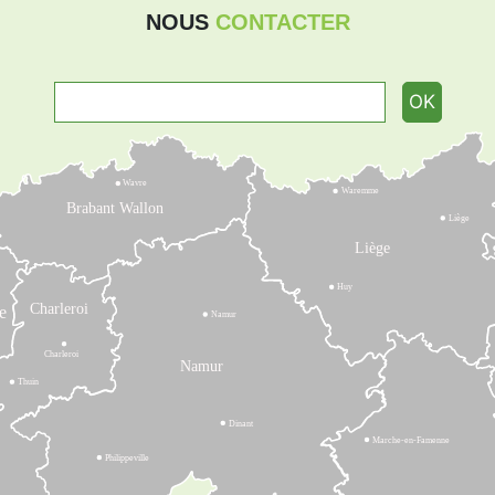
NOUS
CONTACTER
OK
Wavre
Waremme
Brabant Wallon
Liège
Liège
Huy
Charleroi
e
Namur
Charleroi
Namur
Thuin
Dinant
Marche-en-Famenne
Philippeville