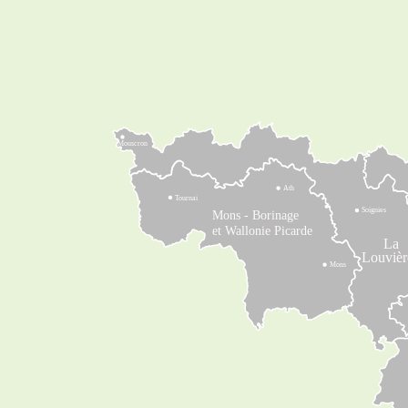
Mouscron
Ath
Tournai
Soignies
Mons - Borinage
et Wallonie Picarde
La
Louvièr
Mons