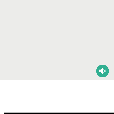
-
-
-