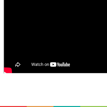
-
-
-