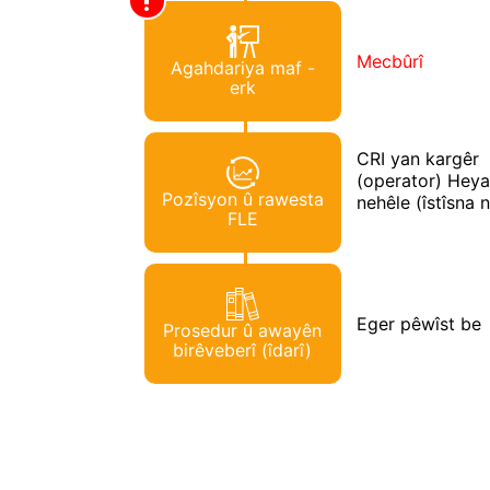
Mecbûrî
Agahdariya maf -
erk
CRI yan kargêr
(operator) Heya
Pozîsyon û rawesta
nehêle (îstîsna 
FLE
Eger pêwîst be
Prosedur û awayên
birêveberî (îdarî)