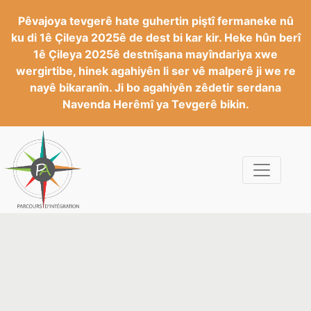
Pêvajoya tevgerê hate guhertin piştî fermaneke nû
ku di 1ê Çileya 2025ê de dest bi kar kir. Heke hûn berî
1ê Çileya 2025ê destnîşana mayîndariya xwe
wergirtibe, hinek agahiyên li ser vê malperê ji we re
nayê bikaranîn. Ji bo agahiyên zêdetir serdana
Navenda Herêmî ya Tevgerê bikin.