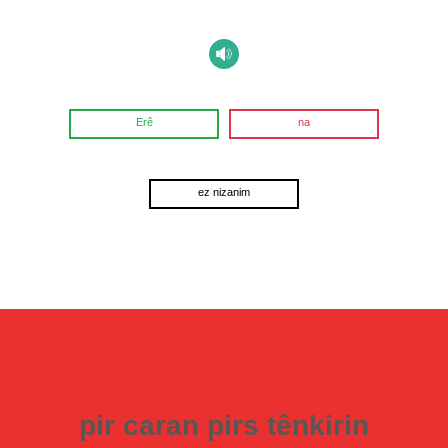
Erê
na
ez nizanim
pir caran pirs tênkirin