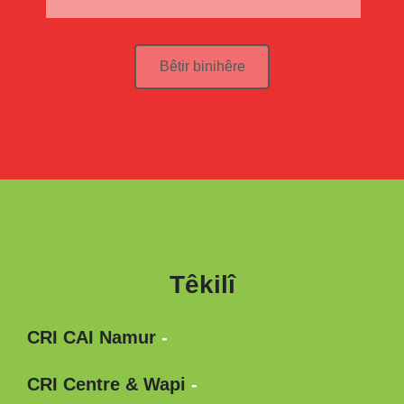
Bêtir binihêre
Têkilî
CRI CAI Namur
-
CRI Centre & Wapi
-