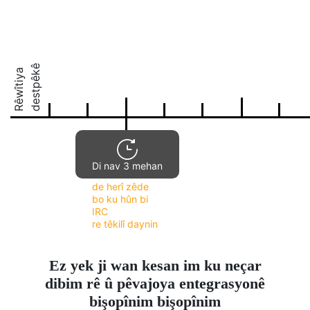
destpêkê
Rêwîtiya
Di nav 3 mehan
de herî zêde
bo ku hûn bi
IRC
re têkilî daynin
Ez yek ji wan kesan im ku neçar
dibim rê û pêvajoya entegrasyonê
bişopînim bişopînim