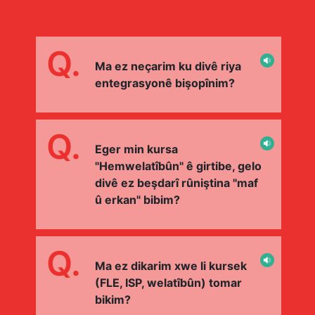
Q.
Ma ez neçarim ku divê riya
entegrasyonê bişopînim?
Q.
Eger min kursa
"Hemwelatîbûn" ê girtibe, gelo
divê ez beşdarî rûniştina "maf
û erkan" bibim?
Q.
Ma ez dikarim xwe li kursek
(FLE, ISP, welatîbûn) tomar
bikim?