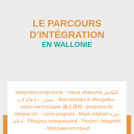
LE PARCOURS
D'INTÉGRATION
EN WALLONIE
integration programme - masar altakamul التكامل
مسار - د ادغام لاره - Barnaamijka Is dhexgalka -
курсы интеграции-
融入课程
- programa de
integración – uyum programı - Masir edgham دوره
ادغام -
Pêvajoya entegrasyonê -
Proçesi i integrimit
-
програма інтеграції