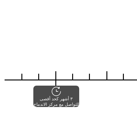
٣ أشهر كحد أقصى
للتواصل مع مركز الاندماج
الإقليمي