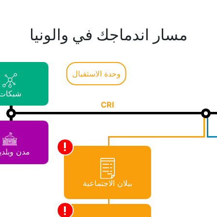
مسار اندماجك في والونيا
وحدة الاستقبال
شبكات
CRI
مدن وبلدي
بيلان الاجتماعية